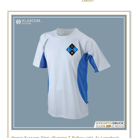
Datum
Herren Kurzarm-Shirt »Running-T Reflex« inkl. 4c Logodruck