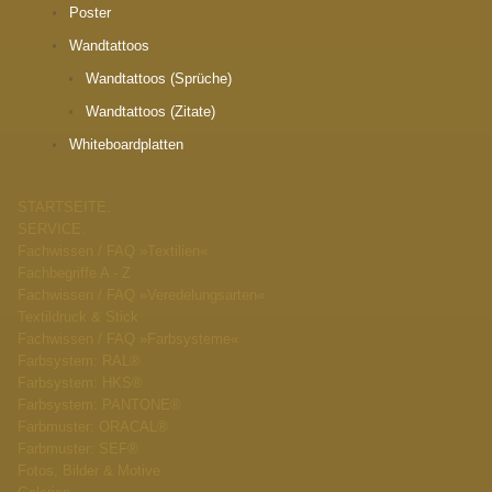
Poster
Wandtattoos
Wandtattoos (Sprüche)
Wandtattoos (Zitate)
Whiteboardplatten
STARTSEITE.
SERVICE.
Fachwissen / FAQ »Textilien«
Fachbegriffe A - Z
Fachwissen / FAQ »Veredelungsarten«
Textildruck & Stick
Fachwissen / FAQ »Farbsysteme«
Farbsystem: RAL®
Farbsystem: HKS®
Farbsystem: PANTONE®
Farbmuster: ORACAL®
Farbmuster: SEF®
Fotos, Bilder & Motive