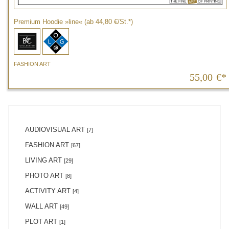
Premium Hoodie »line« (ab 44,80 €/St.*)
FASHION ART
55,00
€*
AUDIOVISUAL ART
[7]
FASHION ART
[67]
LIVING ART
[29]
PHOTO ART
[8]
ACTIVITY ART
[4]
WALL ART
[49]
PLOT ART
[1]