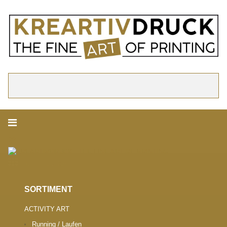
akzeptieren
Cookie Hinweis
Um die Inhalte unserer Webseite optimal zu gestalten und fortlaufend zu ver
verwenden wir Cookies. Durch die weitere Nutzung der Webseite stimmen Sie
Verwendung von Cookies zu. Weitere Informationen zu Cookies erhalten Sie i
Datenschutzerklärung.
► Datenschutzerklärung
Suchen
ONLINESHOP.
SORTIMENT
ACTIVITY ART
Running / Laufen