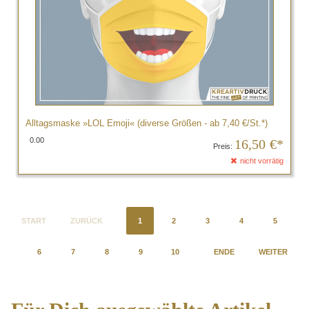
Alltagsmaske »LOL Emoji« (diverse Größen - ab 7,40 €/St.*)
0.00
16,50
€*
Preis:
nicht vorrätig
START
ZURÜCK
1
2
3
4
5
6
7
8
9
10
ENDE
WEITER