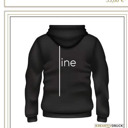
55,00
€*