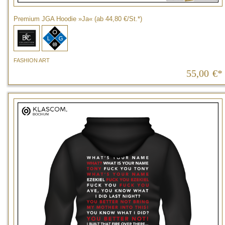
Premium JGA Hoodie »Ja« (ab 44,80 €/St.*)
FASHION ART
55,00
€*