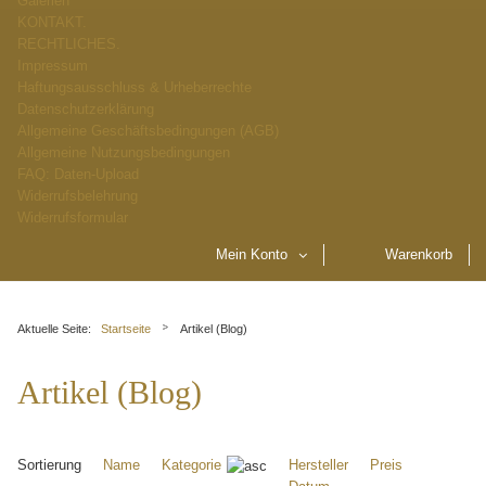
Galerien
KONTAKT.
RECHTLICHES.
Impressum
Haftungsausschluss & Urheberrechte
Datenschutzerklärung
Allgemeine Geschäftsbedingungen (AGB)
Allgemeine Nutzungsbedingungen
FAQ: Daten-Upload
Widerrufsbelehrung
Widerrufsformular
Mein Konto
Warenkorb
Aktuelle Seite:
Startseite
Artikel (Blog)
Artikel (Blog)
Sortierung
Name
Kategorie
Hersteller
Preis