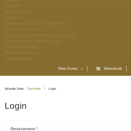
Galerien
KONTAKT.
RECHTLICHES.
Impressum
Haftungsausschluss & Urheberrechte
Datenschutzerklärung
Allgemeine Geschäftsbedingungen (AGB)
Allgemeine Nutzungsbedingungen
FAQ: Daten-Upload
Widerrufsbelehrung
Widerrufsformular
Mein Konto
Warenkorb
Aktuelle Seite:
Startseite
Login
Login
Benutzername
*