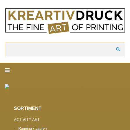
akzeptieren
Cookie Hinweis
Um die Inhalte unserer Webseite optimal zu gestalten und fortlaufend zu ver
verwenden wir Cookies. Durch die weitere Nutzung der Webseite stimmen Sie
Verwendung von Cookies zu. Weitere Informationen zu Cookies erhalten Sie i
Datenschutzerklärung.
► Datenschutzerklärung
Suchen
ONLINESHOP.
SORTIMENT
ACTIVITY ART
Running / Laufen