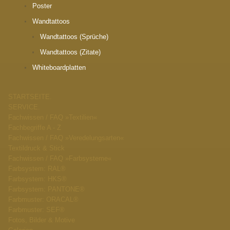
Poster
Wandtattoos
Wandtattoos (Sprüche)
Wandtattoos (Zitate)
Whiteboardplatten
STARTSEITE.
SERVICE.
Fachwissen / FAQ »Textilien«
Fachbegriffe A - Z
Fachwissen / FAQ »Veredelungsarten«
Textildruck & Stick
Fachwissen / FAQ »Farbsysteme«
Farbsystem: RAL®
Farbsystem: HKS®
Farbsystem: PANTONE®
Farbmuster: ORACAL®
Farbmuster: SEF®
Fotos, Bilder & Motive