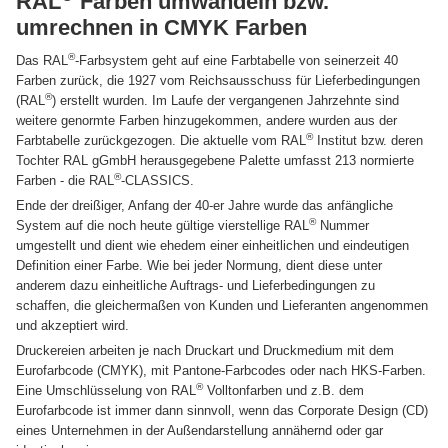
RAL
Farben umwandeln bzw.
umrechnen in CMYK Farben
®
Das RAL
-Farbsystem geht auf eine Farbtabelle von seinerzeit 40
Farben zurück, die 1927 vom Reichsausschuss für Lieferbedingungen
®
(RAL
) erstellt wurden. Im Laufe der vergangenen Jahrzehnte sind
weitere genormte Farben hinzugekommen, andere wurden aus der
®
Farbtabelle zurückgezogen. Die aktuelle vom RAL
Institut bzw. deren
Tochter RAL gGmbH herausgegebene Palette umfasst 213 normierte
®
Farben - die RAL
-CLASSICS.
Ende der dreißiger, Anfang der 40-er Jahre wurde das anfängliche
®
System auf die noch heute gültige vierstellige RAL
Nummer
umgestellt und dient wie ehedem einer einheitlichen und eindeutigen
Definition einer Farbe. Wie bei jeder Normung, dient diese unter
anderem dazu einheitliche Auftrags- und Lieferbedingungen zu
schaffen, die gleichermaßen von Kunden und Lieferanten angenommen
und akzeptiert wird.
Druckereien arbeiten je nach Druckart und Druckmedium mit dem
Eurofarbcode (CMYK), mit Pantone-Farbcodes oder nach HKS-Farben.
®
Eine Umschlüsselung von RAL
Volltonfarben und z.B. dem
Eurofarbcode ist immer dann sinnvoll, wenn das Corporate Design (CD)
eines Unternehmen in der Außendarstellung annähernd oder gar