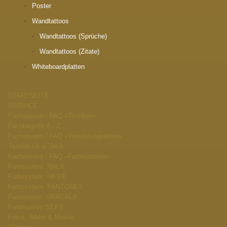
Poster
Wandtattoos
Wandtattoos (Sprüche)
Wandtattoos (Zitate)
Whiteboardplatten
STARTSEITE.
SERVICE.
Fachwissen / FAQ »Textilien«
Fachbegriffe A - Z
Fachwissen / FAQ »Veredelungsarten«
Textildruck & Stick
Fachwissen / FAQ »Farbsysteme«
Farbsystem: RAL®
Farbsystem: HKS®
Farbsystem: PANTONE®
Farbmuster: ORACAL®
Farbmuster: SEF®
Fotos, Bilder & Motive