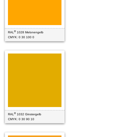
®
RAL
1028 Melonengelb
CMYK: 0 30 100 0
®
RAL
1032 Ginstergelb
CMYK: 0 30 90 10