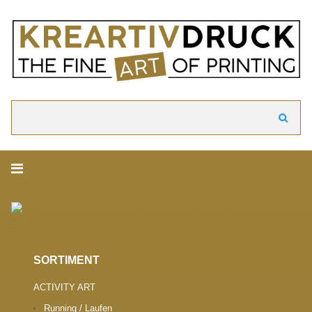
akzeptieren
Cookie Hinweis
Um die Inhalte unserer Webseite optimal zu gestalten und fortlaufend zu ver
verwenden wir Cookies. Durch die weitere Nutzung der Webseite stimmen Sie
Verwendung von Cookies zu. Weitere Informationen zu Cookies erhalten Sie i
Datenschutzerklärung.
► Datenschutzerklärung
Suchen
ONLINESHOP.
SORTIMENT
ACTIVITY ART
Running / Laufen