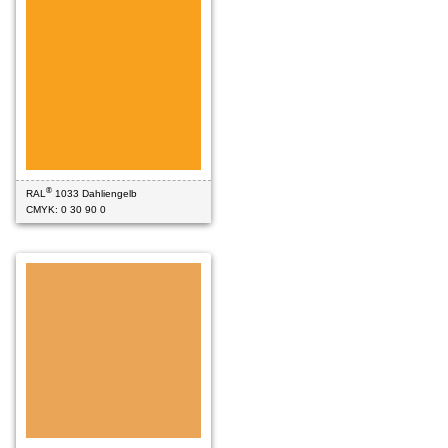
®
RAL
1033 Dahliengelb
CMYK: 0 30 90 0