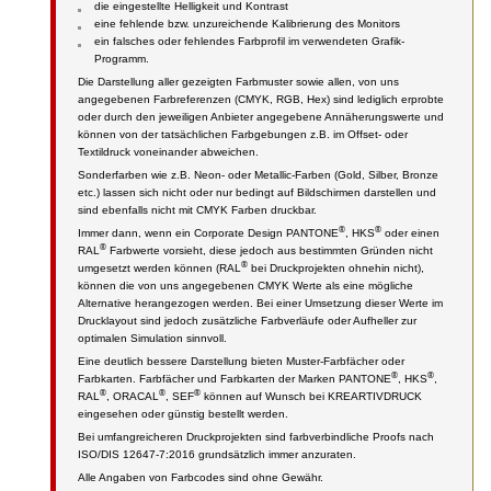
die eingestellte Helligkeit und Kontrast
eine fehlende bzw. unzureichende Kalibrierung des Monitors
ein falsches oder fehlendes Farbprofil im verwendeten Grafik-
Programm.
Die Darstellung aller gezeigten Farbmuster sowie allen, von uns
angegebenen Farbreferenzen (CMYK, RGB, Hex) sind lediglich erprobte
oder durch den jeweiligen Anbieter angegebene Annäherungswerte und
können von der tatsächlichen Farbgebungen z.B. im Offset- oder
Textildruck voneinander abweichen.
Sonderfarben wie z.B. Neon- oder Metallic-Farben (Gold, Silber, Bronze
etc.) lassen sich nicht oder nur bedingt auf Bildschirmen darstellen und
sind ebenfalls nicht mit CMYK Farben druckbar.
®
®
Immer dann, wenn ein Corporate Design PANTONE
, HKS
oder einen
®
RAL
Farbwerte vorsieht, diese jedoch aus bestimmten Gründen nicht
®
umgesetzt werden können (RAL
bei Druckprojekten ohnehin nicht),
können die von uns angegebenen CMYK Werte als eine mögliche
Alternative herangezogen werden. Bei einer Umsetzung dieser Werte im
Drucklayout sind jedoch zusätzliche Farbverläufe oder Aufheller zur
optimalen Simulation sinnvoll.
Eine deutlich bessere Darstellung bieten Muster-Farbfächer oder
®
®
Farbkarten. Farbfächer und Farbkarten der Marken PANTONE
, HKS
,
®
®
®
RAL
, ORACAL
, SEF
können auf Wunsch bei KREARTIVDRUCK
eingesehen oder günstig bestellt werden.
Bei umfangreicheren Druckprojekten sind farbverbindliche Proofs nach
ISO/DIS 12647-7:2016 grundsätzlich immer anzuraten.
Alle Angaben von Farbcodes sind ohne Gewähr.