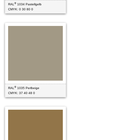
®
RAL
1034 Pastellgelb
CMYK: 0 30 80 0
®
RAL
1035 Perlbeige
CMYK: 37 40 48 0