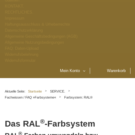
Galerien
KONTAKT.
RECHTLICHES.
Impressum
Haftungsausschluss & Urheberrechte
Datenschutzerklärung
Allgemeine Geschäftsbedingungen (AGB)
Allgemeine Nutzungsbedingungen
FAQ: Daten-Upload
Widerrufsbelehrung
Widerrufsformular
Mein Konto
Warenkorb
Aktuelle Seite:
Startseite
SERVICE.
Fachwissen / FAQ »Farbsysteme«
Farbsystem: RAL®
®
Das RAL
-Farbsystem
®