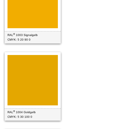
®
RAL
1003 Signalgelb
CMYK: 5 20 90 0
®
RAL
1004 Goldgelb
CMYK: 5 30 100 0