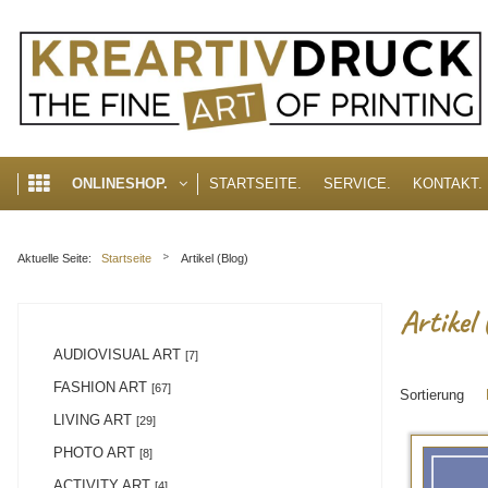
akzeptieren
Cookie Hinweis
Um die Inhalte unserer Webseite optimal zu gestalten und fortlaufend zu v
erhalten Sie in unserer Datenschutzerklärung.
► Datenschutzerklärung
STARTSEITE.
SERVICE.
KONTAKT.
ONLINESHOP.
Aktuelle Seite:
Startseite
Artikel (Blog)
Artikel 
AUDIOVISUAL ART
[7]
FASHION ART
[67]
Sortierung
LIVING ART
[29]
PHOTO ART
[8]
ACTIVITY ART
[4]