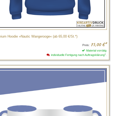
ium Hoodie »Nautic Wangerooge« (ab 65,00 €/St.*)
75,00
€*
Preis:
Material vorrätig
1
individuelle Fertigung nach Auftragsklärung
.