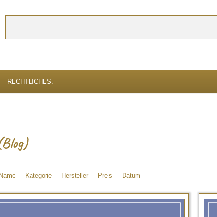
Suchen
erbessern, verwenden wir Cookies. Durch die weitere Nutzung der Webseite s
RECHTLICHES.
(Blog)
Name
Kategorie
Hersteller
Preis
Datum