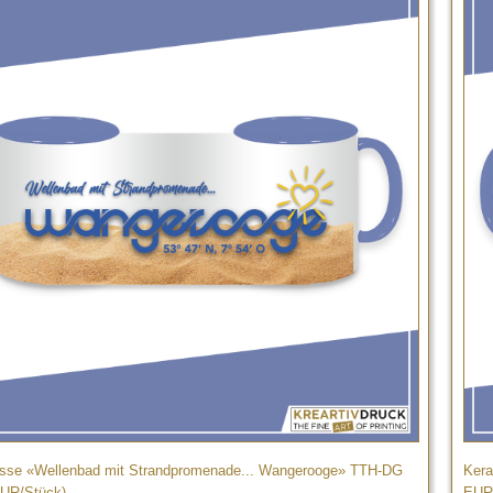
sse «Wellenbad mit Strandpromenade... Wangerooge» TTH-DG
Kera
EUR/Stück)
EUR