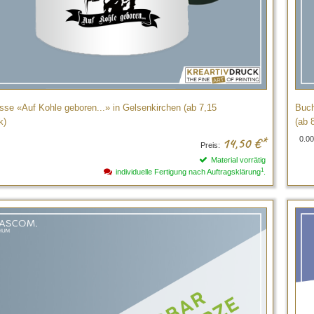
sse «Auf Kohle geboren...» in Gelsenkirchen (ab 7,15
Buch
k)
(ab 8
0.00
14,50
€*
Preis:
Material vorrätig
1
individuelle Fertigung nach Auftragsklärung
.