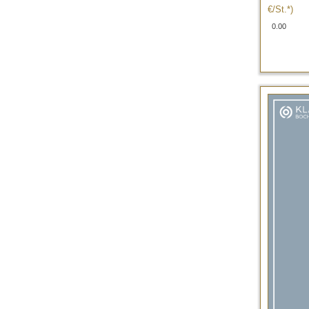
€/St.*)
0.00