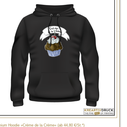
ium Hoodie »Crème de la Crème« (ab 44,80 €/St.*)