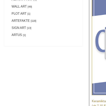
WALL ART
[49]
PLOT ART
[1]
ARTEFAKTE
[118]
SIGN ART
[13]
ARTUS
[1]
Keramikta
(ab 7,15 