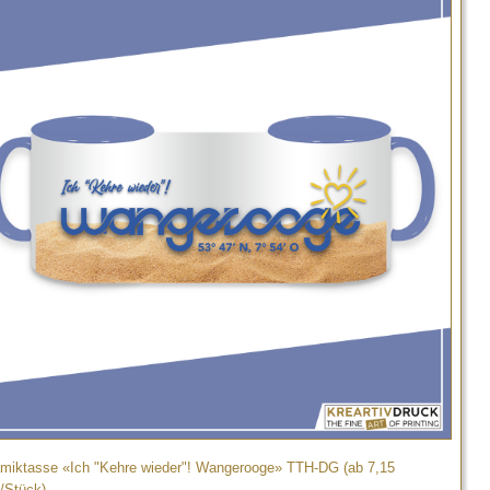
miktasse «Ich "Kehre wieder"! Wangerooge» TTH-DG (ab 7,15
/Stück)