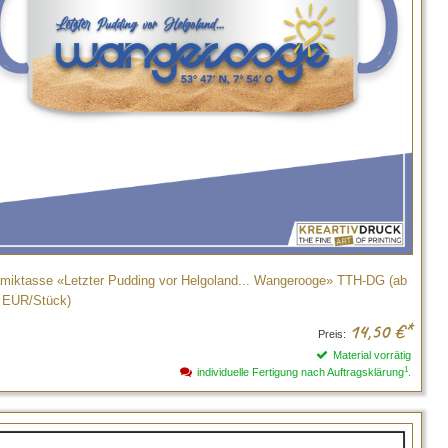
miktasse «Letzter Pudding vor Helgoland... Wangerooge» TTH-DG (ab
 EUR/Stück)
14,50
€*
Preis:
Material vorrätig
1
individuelle Fertigung nach Auftragsklärung
.