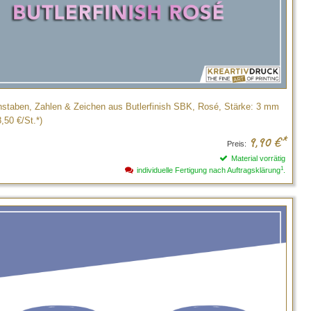
staben, Zahlen & Zeichen aus Butlerfinish SBK, Rosé, Stärke: 3 mm
,50 €/St.*)
9,90
€*
Preis:
Material vorrätig
1
individuelle Fertigung nach Auftragsklärung
.