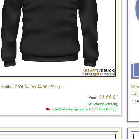
oodie »C°OLD« (ab 44,80 €/St.*)
Kera
7,15
55,00
€*
Preis:
0.00
Material vorrätig
1
individuelle Fertigung nach Auftragsklärung
.