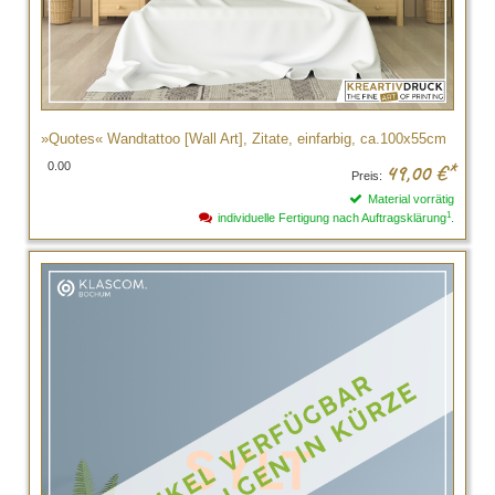
»Quotes« Wandtattoo [Wall Art], Zitate, einfarbig, ca.100x55cm
0.00
49,00
€*
Preis:
Material vorrätig
1
individuelle Fertigung nach Auftragsklärung
.