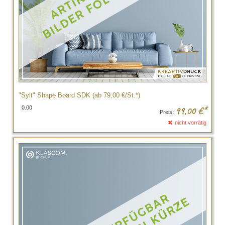
"Sylt" Shape Board SDK (ab 79,00 €/St.*)
0.00
99,00
€*
Preis:
nicht vorrätig