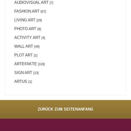
AUDIOVISUAL ART
[7]
FASHION ART
[67]
LIVING ART
[29]
PHOTO ART
[8]
ACTIVITY ART
[4]
WALL ART
[49]
PLOT ART
[1]
ARTEFAKTE
[118]
SIGN ART
[13]
ARTUS
[1]
ZURÜCK ZUM SEITENANFANG