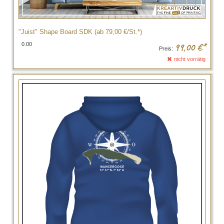
"Juist" Shape Board SDK (ab 79,00 €/St.*)
0.00
99,00
€*
Preis:
nicht vorrätig