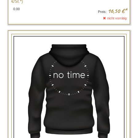
€/St.*)
0.00
16,50
€*
Preis:
nicht vorrätig