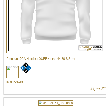
Premium JGA Hoodie »QUEEN« (ab 44,80 €/St.*)
FASHION ART
55,00
€*