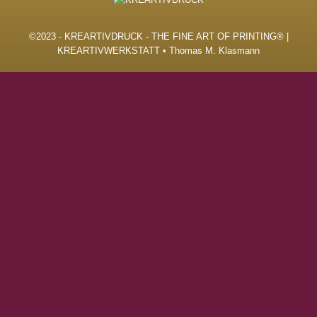
©2023 - KREARTIVDRUCK - THE FINE ART OF PRINTING® |
KREARTIVWERKSTATT • Thomas M. Klasmann