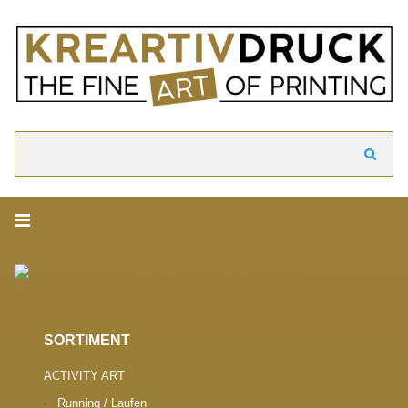
akzeptieren
Cookie Hinweis
Um die Inhalte unserer Webseite optimal zu gestalten und fortlaufend zu ver
verwenden wir Cookies. Durch die weitere Nutzung der Webseite stimmen Sie
Verwendung von Cookies zu. Weitere Informationen zu Cookies erhalten Sie i
Datenschutzerklärung.
► Datenschutzerklärung
Suchen
ONLINESHOP.
SORTIMENT
ACTIVITY ART
Running / Laufen