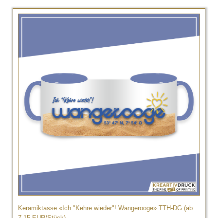
Keramiktasse «Ich "Kehre wieder"! Wangerooge» TTH-DG (ab
7,15 EUR/Stück)