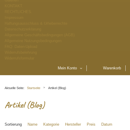
Galerien
KONTAKT.
RECHTLICHES.
Impressum
Haftungsausschluss & Urheberrechte
Datenschutzerklärung
Allgemeine Geschäftsbedingungen (AGB)
Allgemeine Nutzungsbedingungen
FAQ: Daten-Upload
Widerrufsbelehrung
Widerrufsformular
Mein Konto
Warenkorb
Aktuelle Seite:
Startseite
Artikel (Blog)
Artikel (Blog)
Sortierung
Name
Kategorie
Hersteller
Preis
Datum