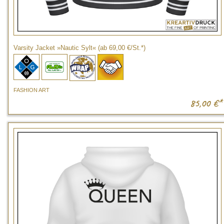
Varsity Jacket »Nautic Sylt« (ab 69,00 €/St.*)
FASHION ART
85,00
€*