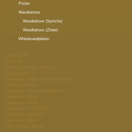
Poster
Wandtattoos
Wandtattoos (Sprüche)
Wandtattoos (Zitate)
Whiteboardplatten
STARTSEITE.
SERVICE.
Fachwissen / FAQ »Textilien«
Fachbegriffe A - Z
Fachwissen / FAQ »Veredelungsarten«
Textildruck & Stick
Fachwissen / FAQ »Farbsysteme«
Farbsystem: RAL®
Farbsystem: HKS®
Farbsystem: PANTONE®
Farbmuster: ORACAL®
Farbmuster: SEF®
Fotos, Bilder & Motive