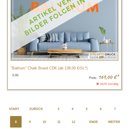
"Baltrum" Chalk Board CDK (ab 139,00 €/St.*)
0.00
169,00
€*
Preis:
nicht vorrätig
START
ZURÜCK
3
4
5
6
7
8
9
10
11
12
ENDE
WEITER